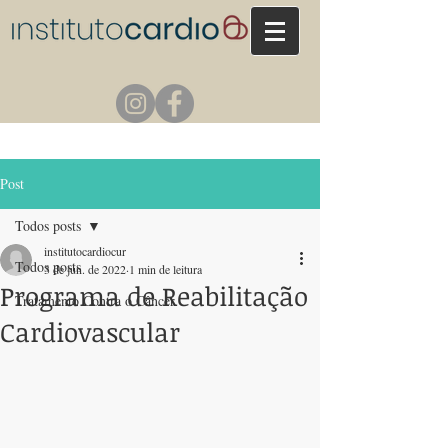
Post
Todos posts
institutocardiocur
Todos posts
3 de jun. de 2022
1 min de leitura
Programa de Reabilitação
Tratamento Contra o Câncer
Cardiovascular